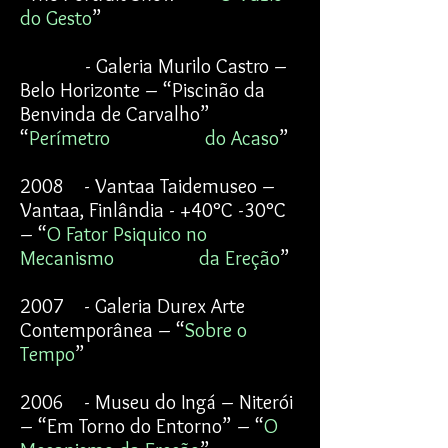
do Gesto
”
- Galeria Murilo Castro –
Belo Horizonte – “Piscinão da
Benvinda de Carvalho”
“
Perímetro do Acaso
”
2008 - Vantaa Taidemuseo –
Vantaa, Finlândia - +40°C -30°C
– “
O Fator Psiquico no
Mecanismo da Ereção
”
2007 - Galeria Durex Arte
Contemporânea – “
Sobre o
Tempo
”
2006 - Museu do Ingá – Niterói
– “Em Torno do Entorno” – “
O