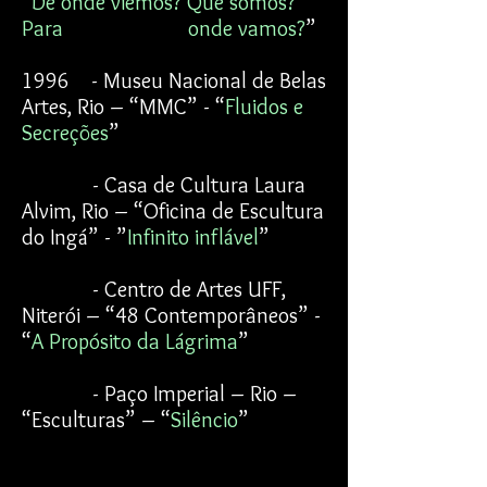
“
De onde viemos? Que somos?
Para onde vamos?
”
1996 - Museu Nacional de Belas
Artes, Rio – “MMC” - “
Fluidos e
Secreções
”
- Casa de Cultura Laura
Alvim, Rio – “Oficina de Escultura
do Ingá” - ”
Infinito inflável
”
- Centro de Artes UFF,
Niterói – “48 Contemporâneos” -
“
A Propósito da Lágrima
”
- Paço Imperial – Rio –
“Esculturas” – “
Silêncio
”