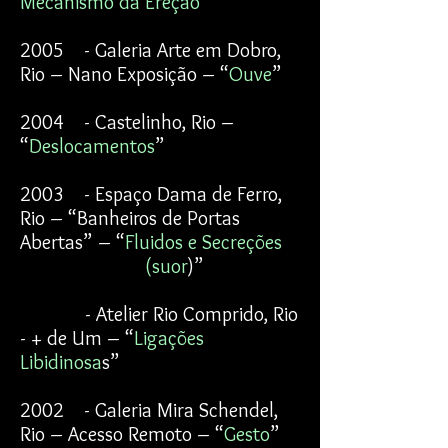
Mecanismo da Ereção
”
2005 - Galeria Arte em Dobro,
Rio – Nano Exposição – “
Ouve
”
2004 - Castelinho, Rio –
“
Deslocamentos
”
2003 - Espaço Dama de Ferro,
Rio – “Banheiros de Portas
Abertas” – “
Fluidos e Secreções
(suor
)”
- Atelier Rio Comprido, Rio
- + de Um – “
Ligações
Libidinosa
s”
2002 - Galeria Mira Schendel,
Rio – Acesso Remoto – “
Gesto
”