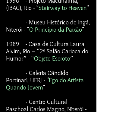
1990 - Projeto Macunaíma,
(IBAC), Rio - "
Stairway to Heaven
"
- Museu Histórico do Ingá,
Niterói - "
O Princípio da Paixão
"
1989 - Casa de Cultura Laura
Alvim, Rio – “2º Salão Carioca do
Humor” - “
Objeto Escroto
”
- Galeria Cândido
Portinari, UERJ - "
Ego do Artista
Quando Jovem
"
- Centro Cultural
Paschoal Carlos Magno, Niterói -
"
Escafandros
"
- “2 Salão Baiano de Artes