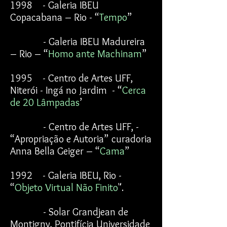
1998 - Galeria IBEU
Copacabana – Rio - “
Tempo
”
- Galeria IBEU Madureira
– Rio – “
Homo ante Machinam
”
1995 - Centro de Artes UFF,
Niterói - Ingá no Jardim - “
Cerca
de 20 Lâmpadas
’
- Centro de Artes UFF, -
“Apropriação e Autoria” curadoria
Anna Bella Geiger – “
Cama
”
1992 - Galeria IBEU, Rio -
“
Objeto Virtual Não Finito
".
- Solar Grandjean de
Montigny, Pontifícia Universidade