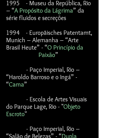
1995 - Museu da República, Rio
– “
A Propósito da Lágrima
” da
série fluidos e secreções
1994 - Europäisches Patentamt,
Munich – Alemanha – “Arte
Brasil Heute” - “
O Princípio da
Paixão
”
- Paço Imperial, Rio –
“Haroldo Barroso e o Ingá” -
“
Cama
”
- Escola de Artes Visuais
do Parque Lage, Rio - "
Objeto
Escroto
"
- Paço Imperial, Rio –
“Salão de Belezas” - “
Dupla